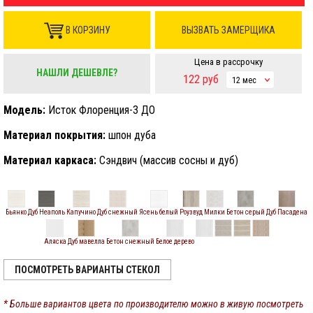
В КОРЗИНУ
ВЫЗВАТЬ ЗАМЕРЩИКА
Цена в рассрочку
НАШЛИ ДЕШЕВЛЕ?
122
руб
12 мес
Модель:
Исток Флоренция-3 ДО
Материал покрытия:
шпон дуба
Материал каркаса:
Сэндвич (массив сосны и дуб)
Бьянко
Дуб Неаполь
Капучино
Дуб снежный
Ясень белый
Роузвуд
Милки
Бетон серый
Дуб Пасадена
Аляска
Дуб мавелла
Бетон снежный
Белое дерево
ПОСМОТРЕТЬ ВАРИАНТЫ СТЕКОЛ
* Больше вариантов цвета по производителю можно в живую посмотреть