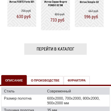
е
Исток FORTE Forte 501
Исток Серия Форте
Исток Simple-02
FONDO 02 SM
705
руб
667
руб
820
руб
630
руб
596
руб
733
руб
ПЕРЕЙТИ В КАТАЛОГ
ОПИСАНИЕ
О ПРОИЗВОДСТВЕ
ФУРНИТУРА
Стиль
Современный
Размер полотна
600x2000, 700x2000, 800x2000,
900x2000 мм
Толщина полотна
35 мм